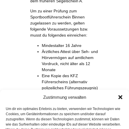
dem früheren Segelschein A.
Um zu einer Prüfung zum
Sportbootführerschein Binnen
zugelassen zu werden, gelten
folgende Voraussetzungen bzw.
musst du folgendes einreichen:
Mindestalter 16 Jahre
Ärztliches Attest über Seh- und
Hörvermögen auf amtlichem
Vordruck, nicht älter als 12
Monate
Eine Kopie des KFZ
Führerscheins (alternativ
polizeiliches Führungszeugnis)
Ein Lichtbild (biometrisch,
Zustimmung verwalten
neutraler Hintergrund ohne
Kopfbedeckung, nicht älter als
Um dir ein optimales Erlebnis zu bieten, verwenden wir Technologien wie
sechs Monate)
Cookies, um Geräteinformationen zu speichern und/oder darauf
zuzugreifen. Wenn du diesen Technologien zustimmst, können wir Daten
jetzt anmelden
wie das Surfverhalten oder eindeutige IDs auf dieser Website verarbeiten.